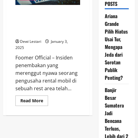
POSTS
Keluarga Korban Penembakan
Ariana
Pengusaha Rental Mobil di Rest
Grande
Area Desak Hukuman Maksimal
Pilih Hiatus
untuk Pelaku
Usai Tur,
Dewi Lestari
January 3,
Mengapa
2025
Jeda dari
Foomer Official – Insiden
Sorotan
penembakan yang
Publik
merenggut nyawa seorang
Penting?
pengusaha rental mobil di
sebuah rest area telah...
Banjir
Besar
Read
Read More
more
Sumatera
about
Jadi
Keluarga
Korban
Bencana
Penembakan
Pengusaha
Terluas,
Rental
Mobil
Lebih dari 2