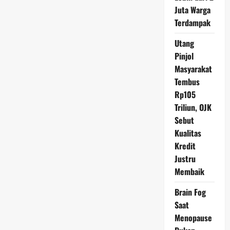
di
Juta Warga
Rest
Area
Terdampak
Desak
Hukuman
Maksimal
Utang
untuk
Pelaku
Pinjol
Masyarakat
Tembus
Rp105
Triliun, OJK
Sebut
Kualitas
Kredit
Justru
Membaik
Brain Fog
Saat
Menopause