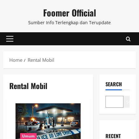
Skip
Foomer Official
to
content
Sumber Info Terlengkap dan Terupdate
Primary
Menu
Home
Rental Mobil
Rental Mobil
SEARCH
Search
RECENT
Umum