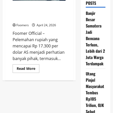
POSTS
Rupiah Melemah, BCA Tegaskan
Dampaknya Tak Signifikan ke
Banjir
Portofolio Kredit
Besar
Sumatera
Foomers
April 24, 2026
Jadi
Foomer Official –
Bencana
Pelemahan rupiah yang
Terluas,
mencapai Rp 17.300 per
Lebih dari 2
dolar AS menjadi perhatian
Juta Warga
banyak pihak, termasuk...
Terdampak
Read
Read More
more
Utang
about
Rupiah
Pinjol
Melemah,
Masyarakat
BCA
Tegaskan
Tembus
Dampaknya
Tak
Rp105
Signifikan
ke
Triliun, OJK
Portofolio
Kredit
Sebut