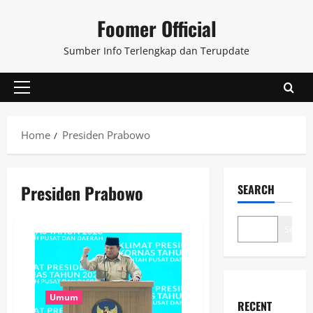
Skip
Foomer Official
to
content
Sumber Info Terlengkap dan Terupdate
Primary
Menu
Home
Presiden Prabowo
Presiden Prabowo
SEARCH
Search
Umum
RECENT