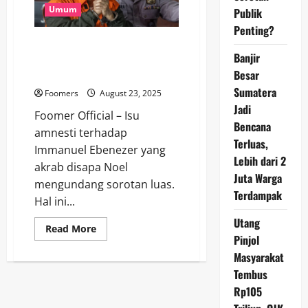
Akan
Umum
Publik
Dihukum
Sejarah
Penting?
Prabowo Tak Punya Alasan Beri
Banjir
Amnesti untuk Immanuel
Ebenezer
Besar
Sumatera
Foomers
August 23, 2025
Jadi
Foomer Official – Isu
Bencana
amnesti terhadap
Terluas,
Immanuel Ebenezer yang
Lebih dari 2
akrab disapa Noel
Juta Warga
mengundang sorotan luas.
Terdampak
Hal ini...
Utang
Read
Read More
more
Pinjol
about
Masyarakat
Prabowo
Tak
Tembus
Punya
Alasan
Rp105
Beri
Amnesti