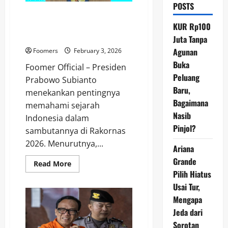
POSTS
Presiden Prabowo : Mereka
yang Lupakan Sejarah Akan
KUR Rp100
Dihukum Sejarah
Juta Tanpa
Agunan
Foomers
February 3, 2026
Buka
Foomer Official – Presiden
Peluang
Prabowo Subianto
Baru,
menekankan pentingnya
Bagaimana
memahami sejarah
Nasib
Indonesia dalam
Pinjol?
sambutannya di Rakornas
2026. Menurutnya,...
Ariana
Grande
Read
Read More
more
Pilih Hiatus
about
Presiden
Usai Tur,
Prabowo
Mengapa
:
Mereka
Jeda dari
yang
Lupakan
Sorotan
Sejarah