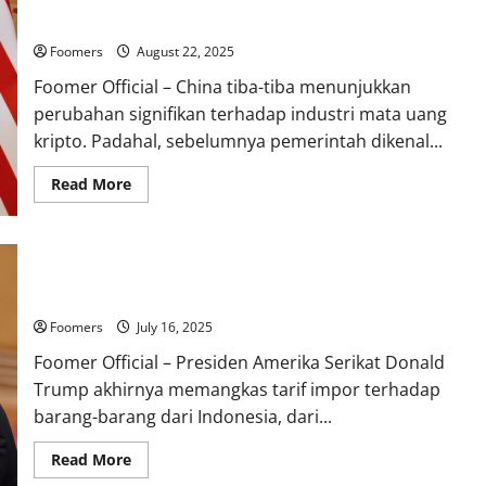
Alasannya
Foomers
August 22, 2025
Foomer Official – China tiba-tiba menunjukkan
perubahan signifikan terhadap industri mata uang
kripto. Padahal, sebelumnya pemerintah dikenal...
Read
Read More
more
about
China
Mengubah
Sikap
Trump Pangkas Tarif Impor Barang Indonesia, Prabowo: “Saya
dan
Ikuti
Tetap Nego!”
Amerika,
Ternyata
Foomers
July 16, 2025
Ini
Alasannya
Foomer Official – Presiden Amerika Serikat Donald
Trump akhirnya memangkas tarif impor terhadap
barang-barang dari Indonesia, dari...
Read
Read More
more