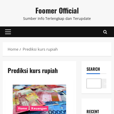
Skip
Foomer Official
to
content
Sumber Info Terlengkap dan Terupdate
Primary
Menu
Home
Prediksi kurs rupiah
Prediksi kurs rupiah
SEARCH
Search
Home
Keuangan
RECENT