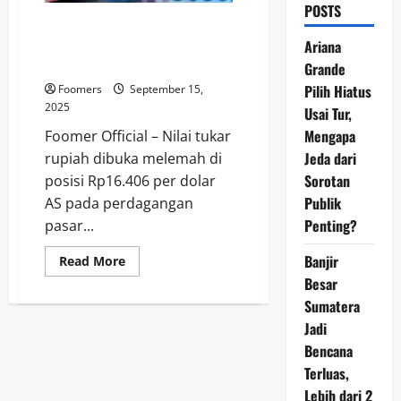
POSTS
Rupiah Melemah ke Rp16.406
per Dolar AS, Investor Tunggu
Ariana
Hasil RDG BI
Grande
Pilih Hiatus
Foomers
September 15,
2025
Usai Tur,
Mengapa
Foomer Official – Nilai tukar
Jeda dari
rupiah dibuka melemah di
Sorotan
posisi Rp16.406 per dolar
Publik
AS pada perdagangan
Penting?
pasar...
Banjir
Read
Read More
more
Besar
about
Rupiah
Sumatera
Melemah
ke
Jadi
Rp16.406
per
Bencana
Dolar
Terluas,
AS,
Investor
Lebih dari 2
Tunggu