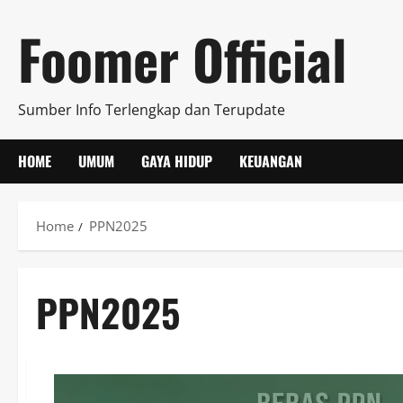
Skip
Foomer Official
to
content
Sumber Info Terlengkap dan Terupdate
HOME
UMUM
GAYA HIDUP
KEUANGAN
Home
PPN2025
PPN2025