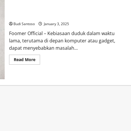
Latihan Mudah untuk Mengatasi Postur Buruk Akibat Duduk
Lama
Budi Santoso
January 3, 2025
Foomer Official – Kebiasaan duduk dalam waktu
lama, terutama di depan komputer atau gadget,
dapat menyebabkan masalah...
Read
Read More
more
about
Latihan
Mudah
untuk
Mengatasi
Postur
Buruk
Akibat
Duduk
Lama