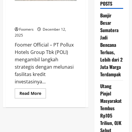
POSTS
Pollux Hotels Group Lunasi
Kredit Lebih Awal, Sinyal Kuat
Banjir
Pemulihan Keuangan POLI
Besar
Sumatera
Foomers
December 12,
2025
Jadi
Bencana
Foomer Official – PT Pollux
Terluas,
Hotels Group Tbk (POLI)
Lebih dari 2
mengambil langkah
Juta Warga
strategis dengan melunasi
Terdampak
fasilitas kredit
investasinya...
Utang
Pinjol
Read
Read More
more
Masyarakat
about
Pollux
Tembus
Hotels
Group
Rp105
Lunasi
Kredit
Triliun, OJK
Lebih
Sebut
Awal,