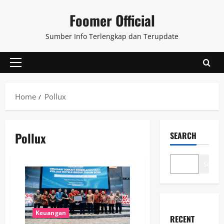
Skip
Foomer Official
to
content
Sumber Info Terlengkap dan Terupdate
Primary
Menu
Home
Pollux
Pollux
SEARCH
Search
Keuangan
RECENT