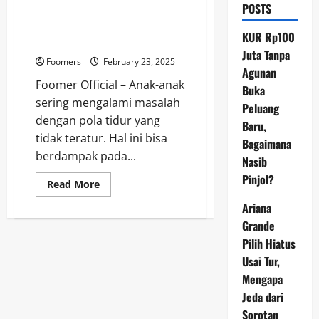
POSTS
Memperbaiki Pola Tidur Anak
yang Kacau dengan Rutinitas
KUR Rp100
Malam Hari
Juta Tanpa
Foomers
February 23, 2025
Agunan
Foomer Official – Anak-anak
Buka
sering mengalami masalah
Peluang
dengan pola tidur yang
Baru,
tidak teratur. Hal ini bisa
Bagaimana
berdampak pada...
Nasib
Pinjol?
Read
Read More
more
about
Ariana
Memperbaiki
Pola
Grande
Tidur
Pilih Hiatus
Anak
yang
Usai Tur,
Kacau
dengan
Mengapa
Rutinitas
Malam
Jeda dari
Hari
Sorotan