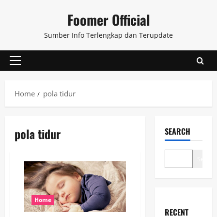
Skip
Foomer Official
to
content
Sumber Info Terlengkap dan Terupdate
Primary
Menu
Home
pola tidur
pola tidur
SEARCH
Search
Home
RECENT