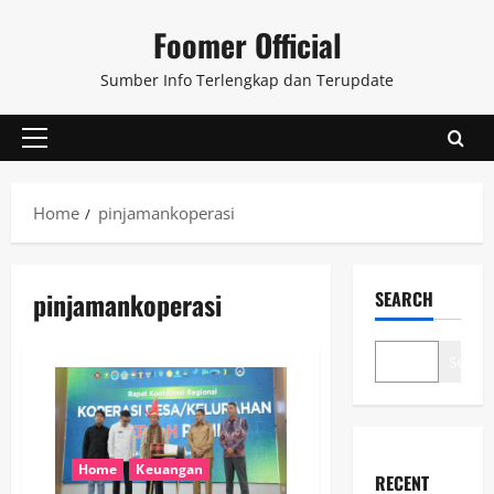
Skip
Foomer Official
to
content
Sumber Info Terlengkap dan Terupdate
Primary
Menu
Home
pinjamankoperasi
pinjamankoperasi
SEARCH
Search
Home
Keuangan
RECENT