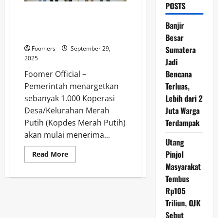
POSTS
1.000 Kopdes Merah Putih Siap
Terima Pinjaman Himbara Pekan
Banjir
Depan
Besar
Sumatera
Foomers
September 29,
2025
Jadi
Bencana
Foomer Official –
Terluas,
Pemerintah menargetkan
Lebih dari 2
sebanyak 1.000 Koperasi
Juta Warga
Desa/Kelurahan Merah
Terdampak
Putih (Kopdes Merah Putih)
akan mulai menerima...
Utang
Pinjol
Read
Read More
more
Masyarakat
about
1.000
Tembus
Kopdes
Merah
Rp105
Putih
Siap
Triliun, OJK
Terima
Sebut
Pinjaman