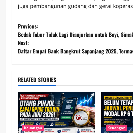
juga pembangunan gudang dan gerai koperasi 
P
Previous:
Bedak Tabur Tidak Lagi Dianjurkan untuk Bayi, Sima
o
Next:
s
Daftar Empat Bank Bangkrut Sepanjang 2025, Termas
t
n
RELATED STORIES
a
v
i
g
Keuangan
Keuangan