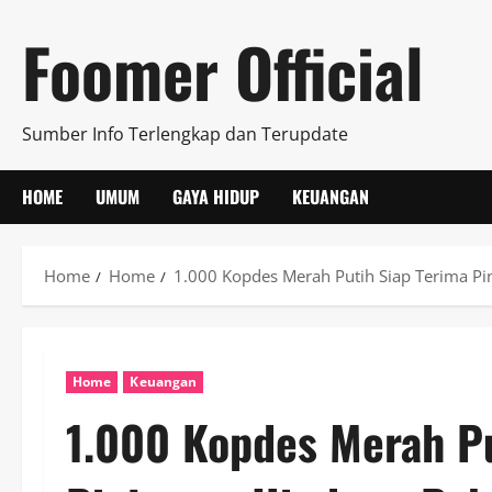
Skip
Foomer Official
to
content
Sumber Info Terlengkap dan Terupdate
HOME
UMUM
GAYA HIDUP
KEUANGAN
Home
Home
1.000 Kopdes Merah Putih Siap Terima P
Home
Keuangan
1.000 Kopdes Merah Pu