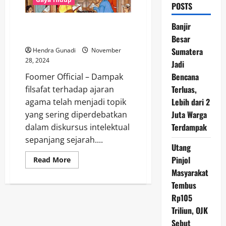
POSTS
Meruntuhkan Dogma: Dampak
Banjir
Filsafat Terhadap Ajaran Agama
Besar
Sumatera
Hendra Gunadi
November
28, 2024
Jadi
Bencana
Foomer Official – Dampak
Terluas,
filsafat terhadap ajaran
Lebih dari 2
agama telah menjadi topik
Juta Warga
yang sering diperdebatkan
Terdampak
dalam diskursus intelektual
sepanjang sejarah....
Utang
Pinjol
Read
Read More
more
Masyarakat
about
Meruntuhkan
Tembus
Dogma:
Dampak
Rp105
Filsafat
Terhadap
Triliun, OJK
Ajaran
Sebut
Agama