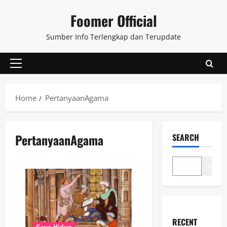
Skip
Foomer Official
to
content
Sumber Info Terlengkap dan Terupdate
Primary
Menu
Home
PertanyaanAgama
PertanyaanAgama
SEARCH
Search
RECENT
Gaya Hidup