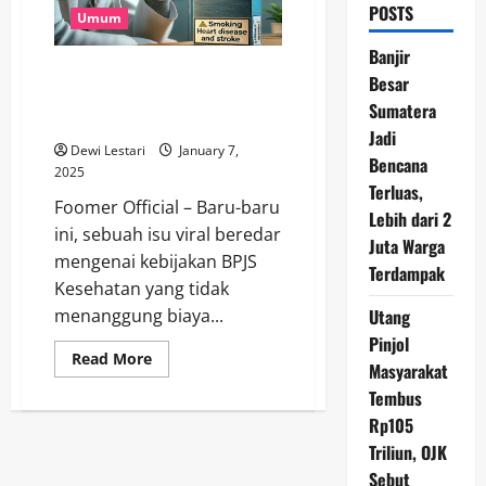
POSTS
Umum
Banjir
Penyakit Akibat Rokok Tidak
Besar
Ditanggung BPJS Kesehatan, Ini
Sumatera
Penjelasan Resmi
Jadi
Dewi Lestari
January 7,
Bencana
2025
Terluas,
Foomer Official – Baru-baru
Lebih dari 2
ini, sebuah isu viral beredar
Juta Warga
mengenai kebijakan BPJS
Terdampak
Kesehatan yang tidak
Utang
menanggung biaya...
Pinjol
Read
Read More
Masyarakat
more
about
Tembus
Penyakit
Akibat
Rp105
Rokok
Tidak
Triliun, OJK
Ditanggung
Sebut
BPJS