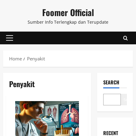
Skip
Foomer Official
to
content
Sumber Info Terlengkap dan Terupdate
Primary
Menu
Home
Penyakit
Penyakit
SEARCH
Search
RECENT