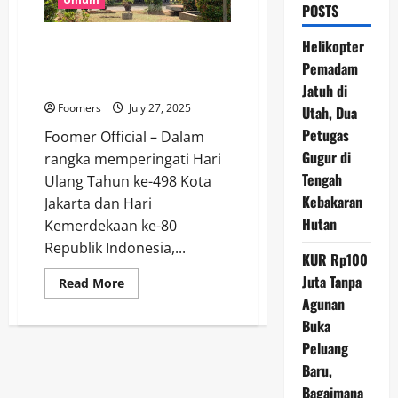
POSTS
Pemprov DKI Hapus Sanksi
Helikopter
Pajak Kendaraan Sambut HUT
Pemadam
Jakarta dan RI
Jatuh di
Foomers
July 27, 2025
Utah, Dua
Petugas
Foomer Official – Dalam
Gugur di
rangka memperingati Hari
Tengah
Ulang Tahun ke-498 Kota
Kebakaran
Jakarta dan Hari
Hutan
Kemerdekaan ke-80
Republik Indonesia,...
KUR Rp100
Juta Tanpa
Read
Read More
more
Agunan
about
Pemprov
Buka
DKI
Hapus
Peluang
Sanksi
Baru,
Pajak
Kendaraan
Bagaimana
Sambut