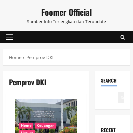
Skip
Foomer Official
to
content
Sumber Info Terlengkap dan Terupdate
Primary
Menu
Home
Pemprov DKI
Pemprov DKI
SEARCH
Search
Home
Keuangan
RECENT
Umum