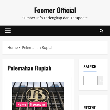
Skip
Foomer Official
to
content
Sumber Info Terlengkap dan Terupdate
Primary
Menu
Home
Pelemahan Rupiah
Pelemahan Rupiah
SEARCH
Search
Home
Keuangan
RECENT