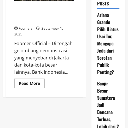
POSTS
BI Antisipasi Pelemahan Rupiah
di Tengah Gelombang
Ariana
Demonstrasi
Grande
Pilih Hiatus
Foomers
September 1,
2025
Usai Tur,
Mengapa
Foomer Official – Di tengah
Jeda dari
gelombang demonstrasi
Sorotan
yang menyebar di Jakarta
Publik
dan kota-kota besar
Penting?
lainnya, Bank Indonesia...
Banjir
Read
Read More
more
Besar
about
BI
Sumatera
Antisipasi
Pelemahan
Jadi
Rupiah
di
Bencana
Tengah
Terluas,
Gelombang
Demonstrasi
Lebih dari 2