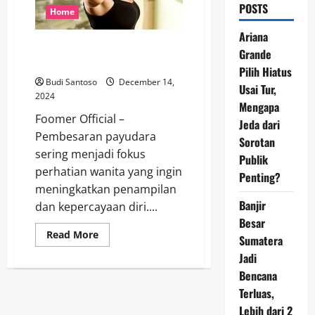
POSTS
Home
Ariana
Rahasia Pembesaran Payudara:
Grande
Konsumsi 5 Makanan Ini
Pilih Hiatus
Budi Santoso
December 14,
Usai Tur,
2024
Mengapa
Foomer Official –
Jeda dari
Pembesaran payudara
Sorotan
sering menjadi fokus
Publik
perhatian wanita yang ingin
Penting?
meningkatkan penampilan
Banjir
dan kepercayaan diri....
Besar
Read
Read More
Sumatera
more
about
Jadi
Rahasia
Pembesaran
Bencana
Payudara:
Terluas,
Konsumsi
5
Lebih dari 2
Makanan