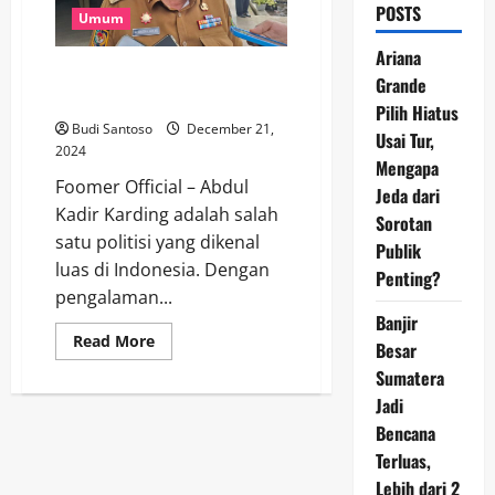
POSTS
Umum
Ariana
Abdul Kadir Karding Berbicara
Grande
Tentang Pengalaman Politiknya
Pilih Hiatus
Budi Santoso
December 21,
Usai Tur,
2024
Mengapa
Foomer Official – Abdul
Jeda dari
Kadir Karding adalah salah
Sorotan
satu politisi yang dikenal
Publik
luas di Indonesia. Dengan
Penting?
pengalaman...
Banjir
Read
Read More
Besar
more
about
Sumatera
Abdul
Kadir
Jadi
Karding
Bencana
Berbicara
Tentang
Terluas,
Pengalaman
Politiknya
Lebih dari 2