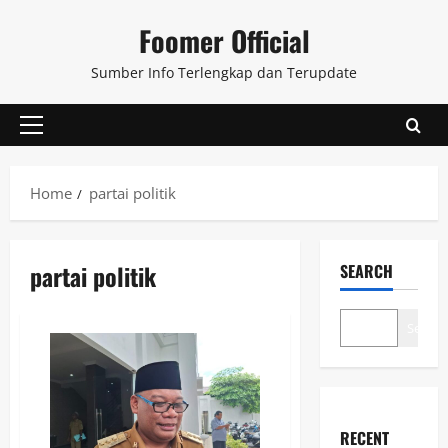
Skip
Foomer Official
to
content
Sumber Info Terlengkap dan Terupdate
Primary
Menu
Home
partai politik
partai politik
SEARCH
Search
RECENT