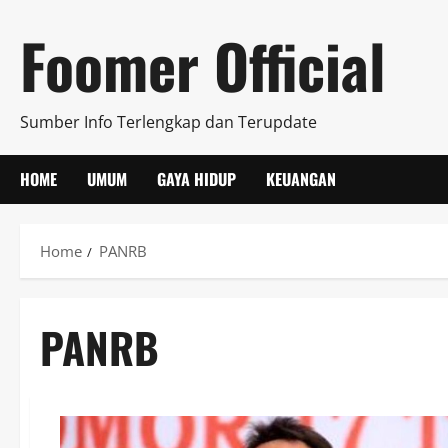
Skip
Foomer Official
to
content
Sumber Info Terlengkap dan Terupdate
HOME
UMUM
GAYA HIDUP
KEUANGAN
Home
PANRB
PANRB