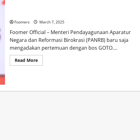
Pertemuan Menteri PANRB dan Bos GOTO, Apa yang Dibahas?
Foomers
March 7, 2025
Foomer Official – Menteri Pendayagunaan Aparatur
Negara dan Reformasi Birokrasi (PANRB) baru saja
mengadakan pertemuan dengan bos GOTO....
Read
Read More
more
about
Pertemuan
Menteri
PANRB
dan
Bos
GOTO,
Apa
yang
Dibahas?