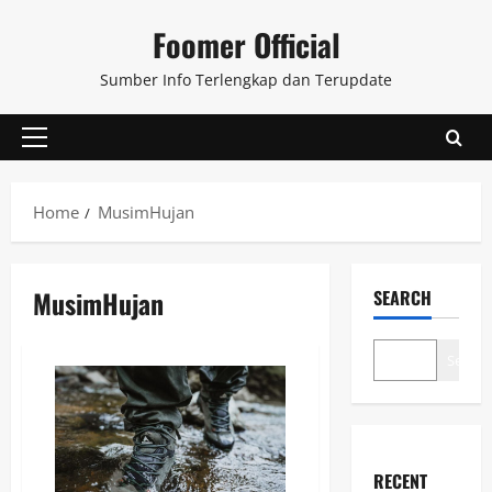
Skip
Foomer Official
to
content
Sumber Info Terlengkap dan Terupdate
Primary
Menu
Home
MusimHujan
MusimHujan
SEARCH
Search
RECENT