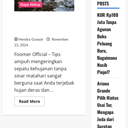
POSTS
Gaya Hidup
KUR Rp100
Tips Ampuh Mengeringkan
Juta Tanpa
Sepatu Kehujanan Tanpa Sinar
Agunan
Matahari
Buka
Hendra Gunadi
November
Peluang
23, 2024
Baru,
Foomer Official – Tips
Bagaimana
ampuh mengeringkan
Nasib
sepatu kehujanan tanpa
Pinjol?
sinar matahari sangat
berguna saat Anda terjebak
Ariana
hujan deras dan...
Grande
Pilih Hiatus
Read
Read More
Usai Tur,
more
about
Mengapa
Tips
Ampuh
Jeda dari
Mengeringkan
Sepatu
Sorotan