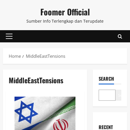
Skip
Foomer Official
to
content
Sumber Info Terlengkap dan Terupdate
Primary
Menu
Home
MiddleEastTensions
MiddleEastTensions
SEARCH
Search
RECENT