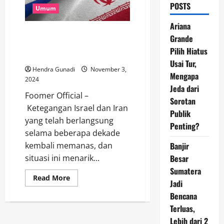
POSTS
Umum
Ariana
Ketegangan Israel-Iran
Grande
Memuncak, AS Kirim Pesawat B-
Pilih Hiatus
52 ke Timur Tengah
Usai Tur,
Hendra Gunadi
November 3,
Mengapa
2024
Jeda dari
Foomer Official –
Sorotan
Ketegangan Israel dan Iran
Publik
yang telah berlangsung
Penting?
selama beberapa dekade
Banjir
kembali memanas, dan
Besar
situasi ini menarik...
Sumatera
Read
Read More
Jadi
more
about
Bencana
Ketegangan
Israel-
Terluas,
Iran
Memuncak,
Lebih dari 2