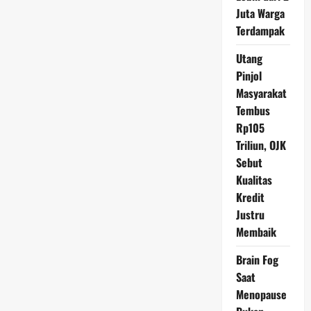
AS
Juta Warga
Kirim
Pesawat
Terdampak
B-
52
ke
Utang
Timur
Tengah
Pinjol
Masyarakat
Tembus
Rp105
Triliun, OJK
Sebut
Kualitas
Kredit
Justru
Membaik
Brain Fog
Saat
Menopause