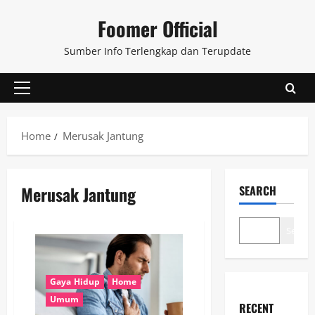
Skip
Foomer Official
to
content
Sumber Info Terlengkap dan Terupdate
Primary
Menu
Home
Merusak Jantung
Merusak Jantung
SEARCH
Search
Gaya Hidup
Home
Umum
RECENT