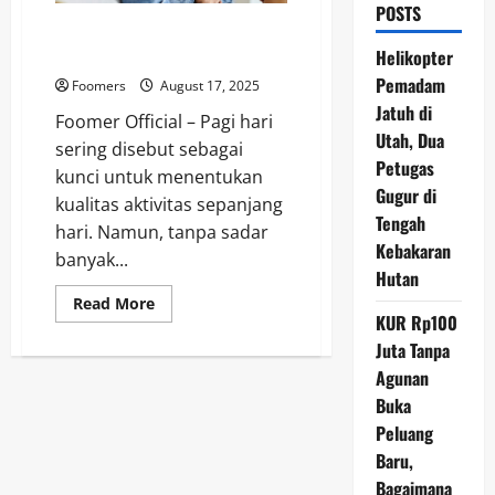
POSTS
Hindari 5 Kebiasaan Ini di Pagi
Hari, Bisa Merusak Jantung
Helikopter
Pemadam
Foomers
August 17, 2025
Jatuh di
Foomer Official – Pagi hari
Utah, Dua
sering disebut sebagai
Petugas
kunci untuk menentukan
Gugur di
kualitas aktivitas sepanjang
Tengah
hari. Namun, tanpa sadar
Kebakaran
banyak...
Hutan
Read
Read More
more
KUR Rp100
about
Juta Tanpa
Hindari
5
Agunan
Kebiasaan
Ini
Buka
di
Pagi
Peluang
Hari,
Bisa
Baru,
Merusak
Bagaimana
Jantung