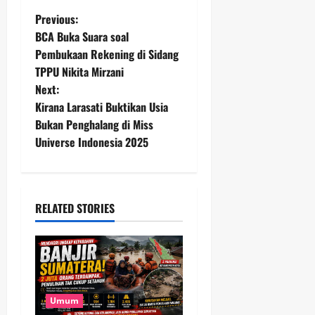
P
Previous:
BCA Buka Suara soal
o
Pembukaan Rekening di Sidang
TPPU Nikita Mirzani
s
Next:
t
Kirana Larasati Buktikan Usia
Bukan Penghalang di Miss
n
Universe Indonesia 2025
a
v
RELATED STORIES
i
g
a
Umum