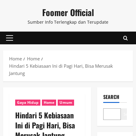
Skip
Foomer Official
to
content
Sumber Info Terlengkap dan Terupdate
Primary
Menu
Home
Home
Hindari 5 Kebiasaan Ini di Pagi Hari, Bisa Merusak
Jantung
SEARCH
Gaya Hidup
Home
Umum
Hindari 5 Kebiasaan
Search
Ini di Pagi Hari, Bisa
Merusak Jantung