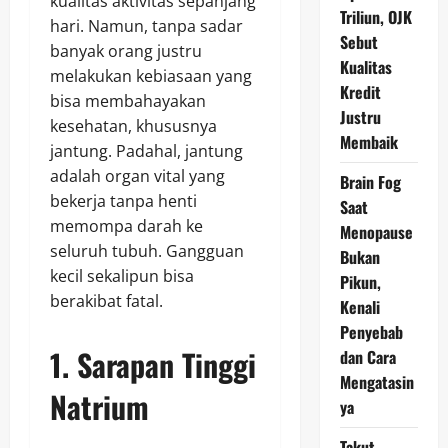
kualitas aktivitas sepanjang
Triliun, OJK
hari. Namun, tanpa sadar
Sebut
banyak orang justru
Kualitas
melakukan kebiasaan yang
Kredit
bisa membahayakan
Justru
kesehatan, khususnya
Membaik
jantung. Padahal, jantung
adalah organ vital yang
Brain Fog
bekerja tanpa henti
Saat
memompa darah ke
Menopause
seluruh tubuh. Gangguan
Bukan
kecil sekalipun bisa
Pikun,
berakibat fatal.
Kenali
Penyebab
1. Sarapan Tinggi
dan Cara
Mengatasin
Natrium
ya
Takut