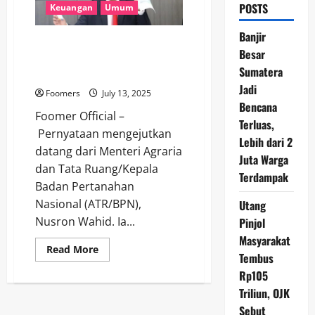
POSTS
Keuangan
Umum
Banjir
Hampir Setengah Lahan
Besar
Bersertifikat di Indonesia di
Sumatera
Kuasai 60 Keluarga
Jadi
Foomers
July 13, 2025
Bencana
Foomer Official –
Terluas,
Pernyataan mengejutkan
Lebih dari 2
datang dari Menteri Agraria
Juta Warga
dan Tata Ruang/Kepala
Terdampak
Badan Pertanahan
Nasional (ATR/BPN),
Utang
Nusron Wahid. Ia...
Pinjol
Masyarakat
Read
Read More
Tembus
more
about
Rp105
Hampir
Setengah
Triliun, OJK
Lahan
Bersertifikat
Sebut