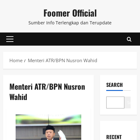
Skip
Foomer Official
to
content
Sumber Info Terlengkap dan Terupdate
Primary
Menu
Home
Menteri ATR/BPN Nusron Wahid
Menteri ATR/BPN Nusron
SEARCH
Wahid
Search
RECENT