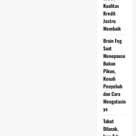
di
Kualitas
Indonesia
di
Kredit
Kuasai
60
Justru
Keluarga
Membaik
Brain Fog
Saat
Menopause
Bukan
Pikun,
Kenali
Penyebab
dan Cara
Mengatasin
ya
Takut
Dilacak,