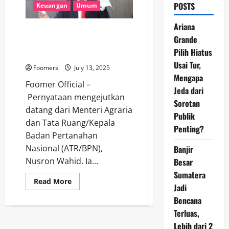
POSTS
Keuangan
Umum
Ariana
Hampir Setengah Lahan
Grande
Bersertifikat di Indonesia di
Pilih Hiatus
Kuasai 60 Keluarga
Usai Tur,
Foomers
July 13, 2025
Mengapa
Foomer Official –
Jeda dari
Pernyataan mengejutkan
Sorotan
datang dari Menteri Agraria
Publik
dan Tata Ruang/Kepala
Penting?
Badan Pertanahan
Nasional (ATR/BPN),
Banjir
Nusron Wahid. Ia...
Besar
Sumatera
Read
Read More
Jadi
more
about
Bencana
Hampir
Setengah
Terluas,
Lahan
Bersertifikat
Lebih dari 2