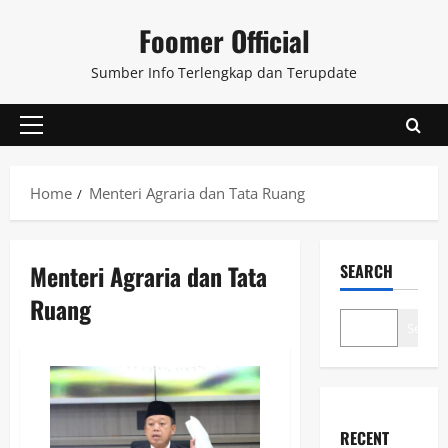
Skip
Foomer Official
to
content
Sumber Info Terlengkap dan Terupdate
Primary
Menu
Home
Menteri Agraria dan Tata Ruang
Menteri Agraria dan Tata
SEARCH
Ruang
Search
RECENT