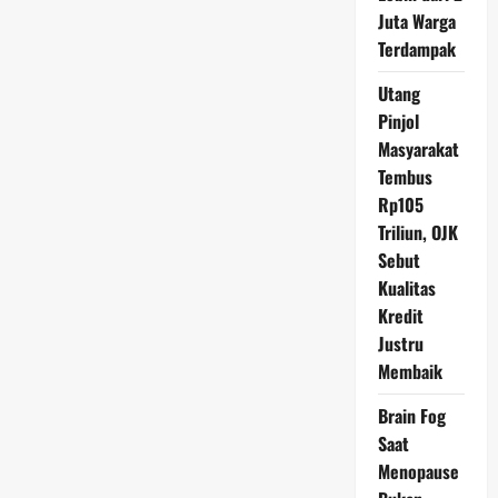
di
Juta Warga
Indonesia
di
Terdampak
Kuasai
60
Keluarga
Utang
Pinjol
Masyarakat
Tembus
Rp105
Triliun, OJK
Sebut
Kualitas
Kredit
Justru
Membaik
Brain Fog
Saat
Menopause