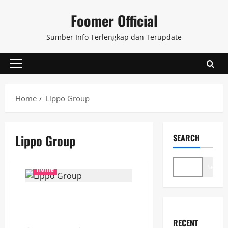
Skip
Foomer Official
to
content
Sumber Info Terlengkap dan Terupdate
Primary
Menu
Home
Lippo Group
Lippo Group
SEARCH
Search
Home
Lippo Group Jadi Pemilik Lahan
Penyebab Bentrokan di
Kemang, Jakarta Selatan
RECENT