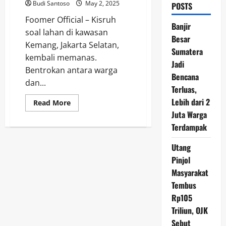
Budi Santoso
May 2, 2025
POSTS
Foomer Official – Kisruh
Banjir
soal lahan di kawasan
Besar
Kemang, Jakarta Selatan,
Sumatera
kembali memanas.
Jadi
Bentrokan antara warga
Bencana
dan...
Terluas,
Lebih dari 2
Read
Read More
more
Juta Warga
about
Lippo
Terdampak
Group
Jadi
Pemilik
Utang
Lahan
Penyebab
Pinjol
Bentrokan
Masyarakat
di
Kemang,
Tembus
Jakarta
Selatan
Rp105
Triliun, OJK
Sebut