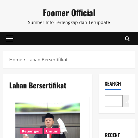
Skip
Foomer Official
to
content
Sumber Info Terlengkap dan Terupdate
Primary
Menu
Home
Lahan Bersertifikat
Lahan Bersertifikat
SEARCH
Search
Keuangan
Umum
RECENT