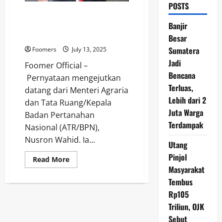
POSTS
Hampir Setengah Lahan
Bersertifikat di Indonesia di
Banjir
Kuasai 60 Keluarga
Besar
Sumatera
Foomers
July 13, 2025
Jadi
Foomer Official –
Bencana
Pernyataan mengejutkan
Terluas,
datang dari Menteri Agraria
Lebih dari 2
dan Tata Ruang/Kepala
Juta Warga
Badan Pertanahan
Terdampak
Nasional (ATR/BPN),
Nusron Wahid. Ia...
Utang
Pinjol
Read
Read More
more
Masyarakat
about
Hampir
Tembus
Setengah
Rp105
Lahan
Bersertifikat
Triliun, OJK
di
Indonesia
Sebut
di