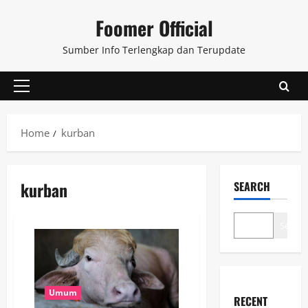
Skip
Foomer Official
to
content
Sumber Info Terlengkap dan Terupdate
Primary
Menu
Home
kurban
kurban
SEARCH
Search
Umum
RECENT