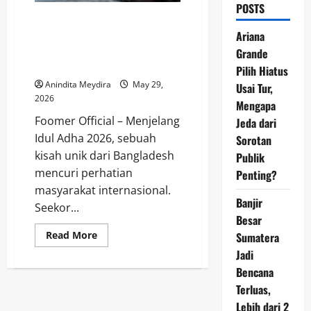
POSTS
Kerbau Albino Bernama Donald
Trump Selamat dari Kurban,
Ariana
Kisah Viral yang Mengundang
Grande
Perhatian Nasional
Pilih Hiatus
Anindita Meydira
May 29,
Usai Tur,
2026
Mengapa
Foomer Official – Menjelang
Jeda dari
Idul Adha 2026, sebuah
Sorotan
kisah unik dari Bangladesh
Publik
mencuri perhatian
Penting?
masyarakat internasional.
Banjir
Seekor...
Besar
Read
Read More
Sumatera
more
Jadi
about
Kerbau
Bencana
Albino
Bernama
Terluas,
Donald
Trump
Lebih dari 2