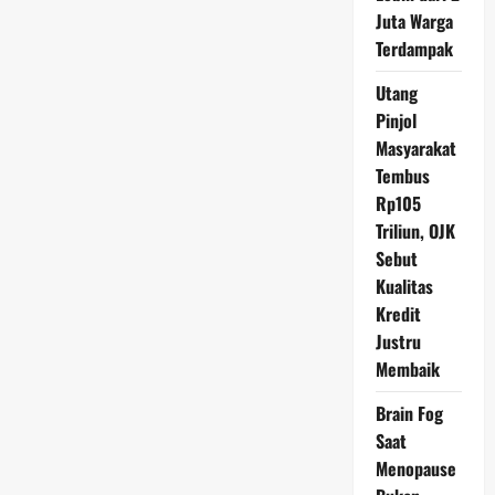
Selamat
dari
Juta Warga
Kurban,
Terdampak
Kisah
Viral
yang
Utang
Mengundang
Perhatian
Pinjol
Nasional
Masyarakat
Tembus
Rp105
Triliun, OJK
Sebut
Kualitas
Kredit
Justru
Membaik
Brain Fog
Saat
Menopause