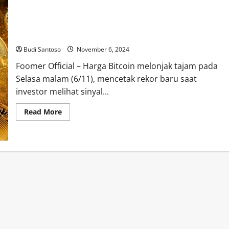
Foomer
Bitcoin Capai Rekor All Time High USD 75.000, Investor
Official
2024
Optimis Kemenangan Donald Trump Hadirkan Kebijakan Pro-
Kripto
Budi Santoso
November 6, 2024
Foomer Official – Harga Bitcoin melonjak tajam pada
Selasa malam (6/11), mencetak rekor baru saat
investor melihat sinyal...
Read
Read More
more
about
Bitcoin
Capai
Rekor
All
Time
High
USD
75.000,
Investor
Optimis
Kemenangan
Donald
Trump
Hadirkan