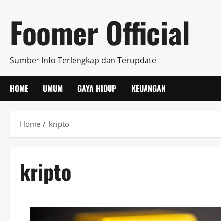
Skip
Foomer Official
to
content
Sumber Info Terlengkap dan Terupdate
HOME
UMUM
GAYA HIDUP
KEUANGAN
Home
kripto
kripto