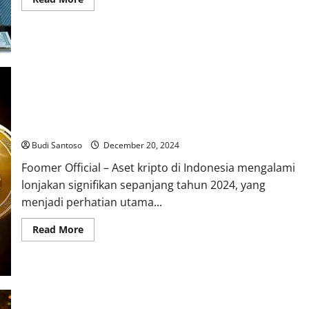
more
about
Strategi
Cerdas
Investasi
Kripto
di
Era
Ketidakpastian
Aset Kripto di Indonesia Meningkat Tajam Foomer Official
2024
Budi Santoso
December 20, 2024
Foomer Official – Aset kripto di Indonesia mengalami
lonjakan signifikan sepanjang tahun 2024, yang
menjadi perhatian utama...
Read
Read More
more
about
Aset
Kripto
di
Indonesia
Meningkat
Tajam