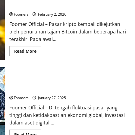
Global
Foomers
February 2, 2026
Foomer Official – Pasar kripto kembali dikejutkan
oleh penurunan tajam Bitcoin dalam beberapa hari
terakhir. Pada awal...
Read
Read More
more
about
Harga
Bitcoin
Terjun
Bebas,
Pasar
Kripto
Dihantam
Strategi Cerdas Investasi Kripto di Era Ketidakpastian
Tekanan
Global
Foomers
January 27, 2025
Foomer Official – Di tengah fluktuasi pasar yang
tinggi dan ketidakpastian ekonomi global, investasi
dalam aset digital,...
Read
Read More