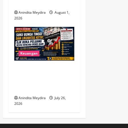
Kinerja
Anindita Meydira
August 1,
2026
Keuangan
Suku Bunga Tinggi dan
Likuiditas Ketat, OJK Buka
Peluang Revisi Rencana
Bisnis Bank
Anindita Meydira
July 26,
2026