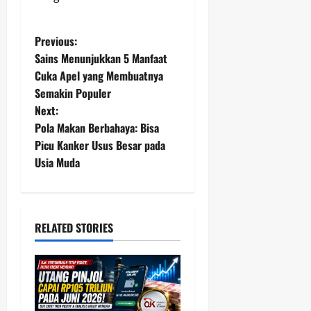
P
Previous:
Sains Menunjukkan 5 Manfaat
o
Cuka Apel yang Membuatnya
Semakin Populer
s
Next:
t
Pola Makan Berbahaya: Bisa
Picu Kanker Usus Besar pada
n
Usia Muda
a
v
RELATED STORIES
i
g
a