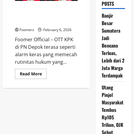
POSTS
KPK OTT Ketua hingga Wakil
Ketua PN Depok, Sengketa
Banjir
Lahan Jadi Pangkal Perkara
Besar
Sumatera
Foomers
February 6, 2026
Jadi
Foomer Official – OTT KPK
Bencana
di PN Depok terasa seperti
Terluas,
alarm keras yang memecah
Lebih dari 2
rutinitas hukum yang...
Juta Warga
Read
Read More
Terdampak
more
about
KPK
Utang
OTT
Pinjol
Ketua
hingga
Masyarakat
Wakil
Ketua
Tembus
PN
Depok,
Rp105
Sengketa
Lahan
Triliun, OJK
Jadi
Sebut
Pangkal