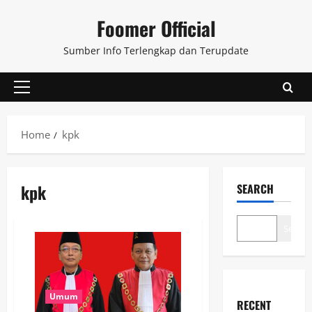
Skip
Foomer Official
to
content
Sumber Info Terlengkap dan Terupdate
Primary
Menu
Home
kpk
kpk
SEARCH
Search
Umum
RECENT