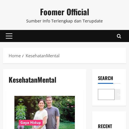
Skip
Foomer Official
to
content
Sumber Info Terlengkap dan Terupdate
Primary
Menu
Home
KesehatanMental
KesehatanMental
SEARCH
Search
Gaya Hidup
RECENT