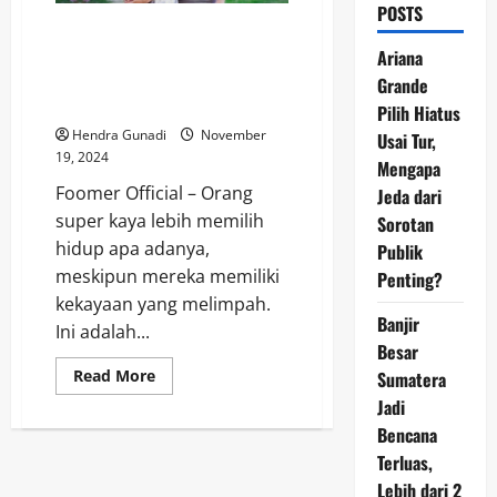
POSTS
Orang Super Kaya Lebih Memilih
Hidup Apa Adanya: Mengapa
Ariana
Mereka Menjauh dari
Grande
Kemewahan?
Pilih Hiatus
Hendra Gunadi
November
Usai Tur,
19, 2024
Mengapa
Foomer Official – Orang
Jeda dari
super kaya lebih memilih
Sorotan
hidup apa adanya,
Publik
meskipun mereka memiliki
Penting?
kekayaan yang melimpah.
Banjir
Ini adalah...
Besar
Read
Read More
Sumatera
more
Jadi
about
Orang
Bencana
Super
Kaya
Terluas,
Lebih
Memilih
Lebih dari 2