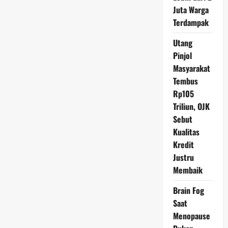
Hidup
Apa
Juta Warga
Adanya:
Terdampak
Mengapa
Mereka
Menjauh
Utang
dari
Kemewahan?
Pinjol
Masyarakat
Tembus
Rp105
Triliun, OJK
Sebut
Kualitas
Kredit
Justru
Membaik
Brain Fog
Saat
Menopause