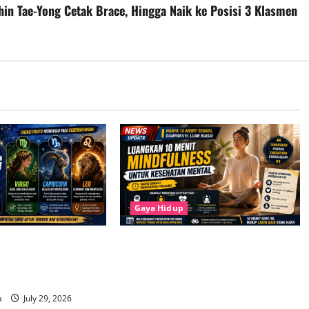
in Tae-Yong Cetak Brace, Hingga Naik ke Posisi 3 Klasmen
Gaya Hidup
ng Beruntung pada 29
Luangkan 10 Menit untuk
go hingga Capricorn
Mindfulness, Cara Sederhana
pat Peluang Baru
Menjaga Kesehatan Mental di
Tengah Kesibukan
a
July 29, 2026