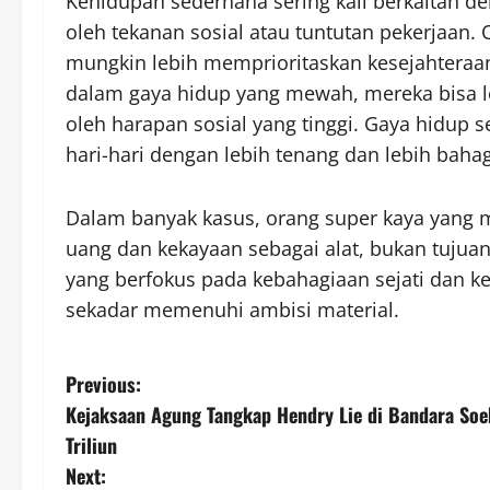
Kehidupan sederhana sering kali berkaitan d
oleh tekanan sosial atau tuntutan pekerjaan
mungkin lebih memprioritaskan kesejahteraan
dalam gaya hidup yang mewah, mereka bisa l
oleh harapan sosial yang tinggi. Gaya hidu
hari-hari dengan lebih tenang dan lebih bahag
Dalam banyak kasus, orang super kaya yang
uang dan kekayaan sebagai alat, bukan tujua
yang berfokus pada kebahagiaan sejati dan 
sekadar memenuhi ambisi material.
P
Previous:
Kejaksaan Agung Tangkap Hendry Lie di Bandara So
o
Triliun
s
Next: