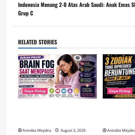
Indonesia Menang 2-0 Atas Arab Saudi: Anak Emas Sh
t
Grup C
n
a
RELATED STORIES
v
i
g
a
Gaya Hidup
Gaya Hidup
t
Brain Fog Saat Menopause Bukan
3 Zodiak Pali
i
Pikun, Kenali Penyebab dan Cara
Juli 2026, Vir
o
Mengatasinya
Diprediksi Da
Anindita Meydira
August 3, 2026
Anindita Meydir