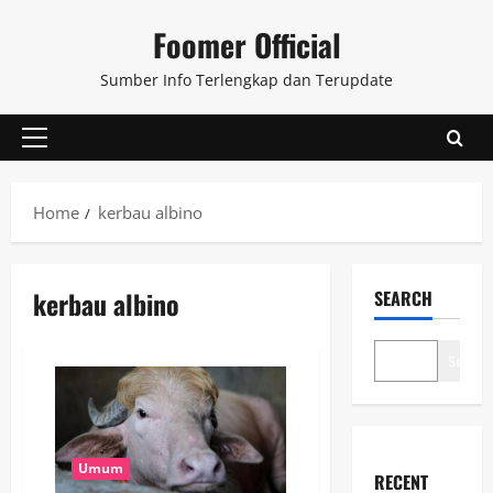
Skip
Foomer Official
to
content
Sumber Info Terlengkap dan Terupdate
Primary
Menu
Home
kerbau albino
kerbau albino
SEARCH
Search
Umum
RECENT