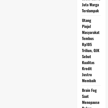
Selamat
dari
Juta Warga
Kurban,
Terdampak
Kisah
Viral
yang
Utang
Mengundang
Perhatian
Pinjol
Nasional
Masyarakat
Tembus
Rp105
Triliun, OJK
Sebut
Kualitas
Kredit
Justru
Membaik
Brain Fog
Saat
Menopause