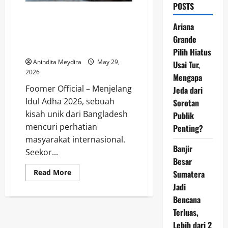
POSTS
Kerbau Albino Bernama Donald
Trump Selamat dari Kurban,
Ariana
Kisah Viral yang Mengundang
Grande
Perhatian Nasional
Pilih Hiatus
Anindita Meydira
May 29,
Usai Tur,
2026
Mengapa
Foomer Official – Menjelang
Jeda dari
Idul Adha 2026, sebuah
Sorotan
kisah unik dari Bangladesh
Publik
mencuri perhatian
Penting?
masyarakat internasional.
Banjir
Seekor...
Besar
Read
Read More
Sumatera
more
Jadi
about
Kerbau
Bencana
Albino
Bernama
Terluas,
Donald
Trump
Lebih dari 2