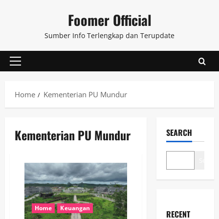
Skip
Foomer Official
to
content
Sumber Info Terlengkap dan Terupdate
Primary
Menu
Home
Kementerian PU Mundur
Kementerian PU Mundur
SEARCH
Search
Home
Keuangan
RECENT