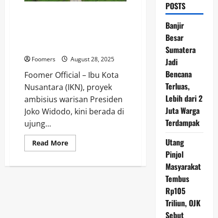
POSTS
Nasib Suram IKN dan Bayangan
Proyek Mangkrak: Ketika
Banjir
Anggaran Menyusut dan
Besar
Kementerian PU Mundur
Sumatera
Foomers
August 28, 2025
Jadi
Bencana
Foomer Official – Ibu Kota
Terluas,
Nusantara (IKN), proyek
Lebih dari 2
ambisius warisan Presiden
Juta Warga
Joko Widodo, kini berada di
Terdampak
ujung...
Utang
Read
Read More
more
Pinjol
about
Nasib
Masyarakat
Suram
IKN
Tembus
dan
Rp105
Bayangan
Proyek
Triliun, OJK
Mangkrak:
Ketika
Sebut
Anggaran