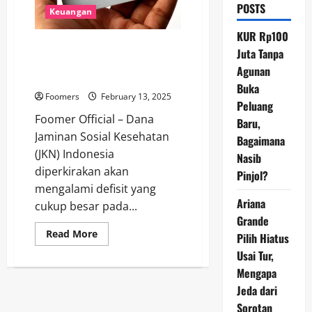
POSTS
Keuangan
KUR Rp100
Dana Jaminan Sosial Kesehatan
Juta Tanpa
(JKN) Defisit Rp9,56 T pada
Agunan
2024
Buka
Foomers
February 13, 2025
Peluang
Foomer Official – Dana
Baru,
Jaminan Sosial Kesehatan
Bagaimana
(JKN) Indonesia
Nasib
diperkirakan akan
Pinjol?
mengalami defisit yang
Ariana
cukup besar pada...
Grande
Read
Read More
Pilih Hiatus
more
about
Usai Tur,
Dana
Mengapa
Jaminan
Sosial
Jeda dari
Kesehatan
(JKN)
Sorotan
Defisit