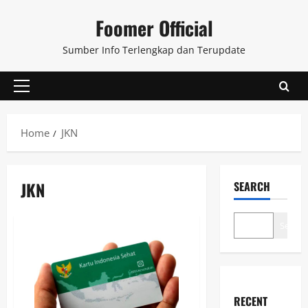
Skip
Foomer Official
to
content
Sumber Info Terlengkap dan Terupdate
Primary
Menu
Home
JKN
JKN
SEARCH
Search
RECENT