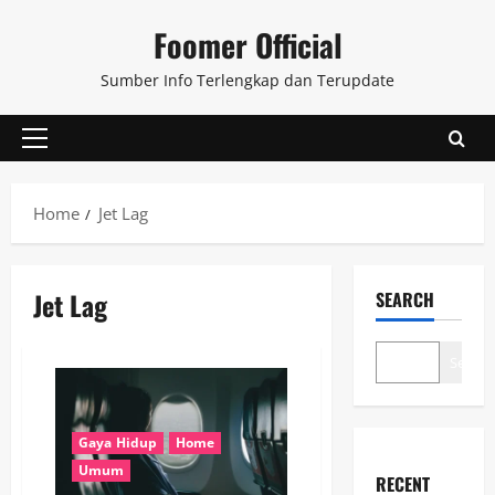
Skip
Foomer Official
to
content
Sumber Info Terlengkap dan Terupdate
Primary
Menu
Home
Jet Lag
Jet Lag
SEARCH
Search
Gaya Hidup
Home
Umum
RECENT