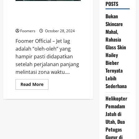
POSTS
Cara Atasi Jet Lag Tanpa Ilusi,
Berikut 6 Tips yang Mungkin
Bukan
Perlu Dicoba
Skincare
Mahal,
Foomers
October 28, 2024
Rahasia
Foomer Official – Jet lag
Glass Skin
adalah “oleh-oleh” yang
Hailey
hampir pasti didapatkan
Bieber
setelah perjalanan panjang
Ternyata
melintasi zona waktu....
Lebih
Read
Read More
Sederhana
more
about
Cara
Helikopter
Atasi
Pemadam
Jet
Lag
Jatuh di
Tanpa
Ilusi,
Utah, Dua
Berikut
6
Petugas
Tips
yang
Gugur di