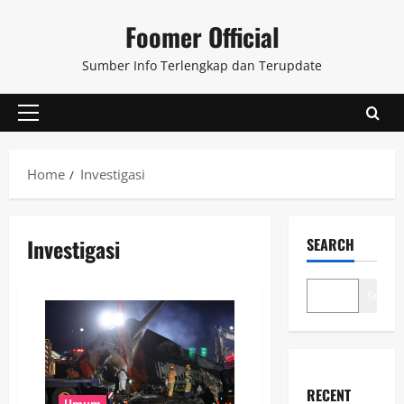
Skip
Foomer Official
to
content
Sumber Info Terlengkap dan Terupdate
Primary
Menu
Home
Investigasi
Investigasi
SEARCH
Search
RECENT
Umum