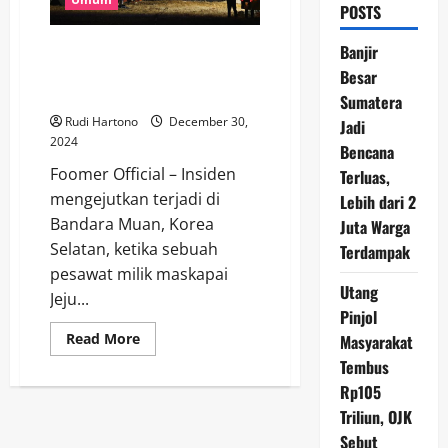
POSTS
Investigasi Terkait Jatuhnya
Banjir
Pesawat Jeju Air Saat Mendarat
Besar
di Bandara Muan, Korea Selatan
Sumatera
Rudi Hartono
December 30,
Jadi
2024
Bencana
Foomer Official – Insiden
Terluas,
mengejutkan terjadi di
Lebih dari 2
Bandara Muan, Korea
Juta Warga
Selatan, ketika sebuah
Terdampak
pesawat milik maskapai
Utang
Jeju...
Pinjol
Read
Read More
Masyarakat
more
Tembus
about
Investigasi
Rp105
Terkait
Jatuhnya
Triliun, OJK
Pesawat
Jeju
Sebut