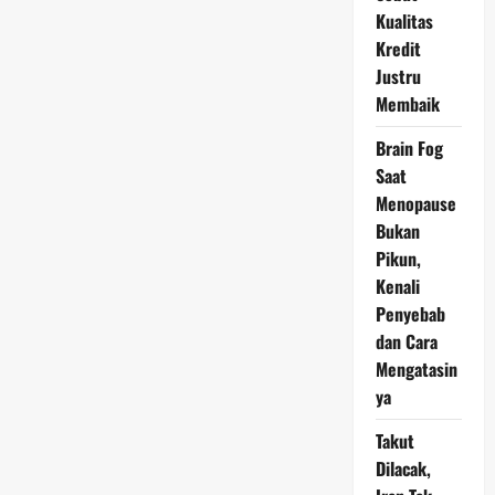
Air
Saat
Kualitas
Mendarat
Kredit
di
Bandara
Justru
Muan,
Korea
Membaik
Selatan
Brain Fog
Saat
Menopause
Bukan
Pikun,
Kenali
Penyebab
dan Cara
Mengatasin
ya
Takut
Dilacak,