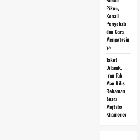
Bukan
pada
IKN
Pikun,
Kenali
Penyebab
dan Cara
Mengatasin
ya
Takut
Dilacak,
Iran Tak
Mau Rilis
Rekaman
Suara
Mojtaba
Khamenei