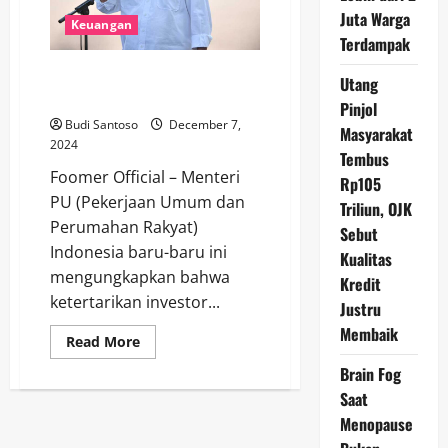
Menyusut
Juta Warga
Keuangan
dan
Kementerian
Terdampak
PU
Mundur
Menteri PU Sebut Ketertarikan
Utang
Asing pada IKN
Pinjol
Budi Santoso
December 7,
Masyarakat
2024
Tembus
Foomer Official – Menteri
Rp105
PU (Pekerjaan Umum dan
Triliun, OJK
Perumahan Rakyat)
Sebut
Indonesia baru-baru ini
Kualitas
mengungkapkan bahwa
Kredit
ketertarikan investor...
Justru
Membaik
Read
Read More
more
about
Brain Fog
Menteri
Saat
PU
Sebut
Menopause
Ketertarikan
Asing