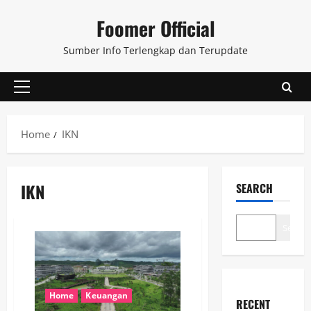
Skip
Foomer Official
to
content
Sumber Info Terlengkap dan Terupdate
Primary
Menu
Home
IKN
IKN
SEARCH
Search
Home
Keuangan
RECENT