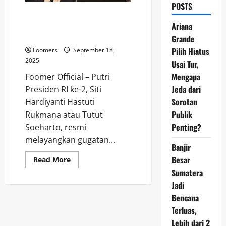
POSTS
Anak Buah Purbaya Angkat
Bicara soal Gugatan Tutut
Ariana
Soeharto terhadap Menkeu
Grande
Pilih Hiatus
Foomers
September 18,
2025
Usai Tur,
Mengapa
Foomer Official – Putri
Jeda dari
Presiden RI ke-2, Siti
Sorotan
Hardiyanti Hastuti
Publik
Rukmana atau Tutut
Penting?
Soeharto, resmi
melayangkan gugatan...
Banjir
Besar
Read
Read More
more
Sumatera
about
Anak
Jadi
Buah
Purbaya
Bencana
Angkat
Bicara
Terluas,
soal
Lebih dari 2
Gugatan