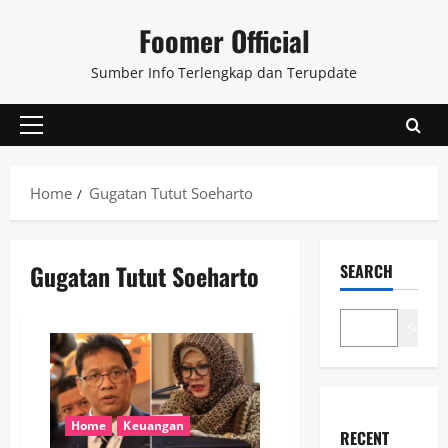
Skip
Foomer Official
to
content
Sumber Info Terlengkap dan Terupdate
Primary
Menu
Home
Gugatan Tutut Soeharto
Gugatan Tutut Soeharto
SEARCH
Search
Home
Keuangan
RECENT