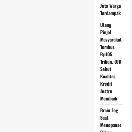
Tutut
Juta Warga
Soeharto
terhadap
Terdampak
Menkeu
Utang
Pinjol
Masyarakat
Tembus
Rp105
Triliun, OJK
Sebut
Kualitas
Kredit
Justru
Membaik
Brain Fog
Saat
Menopause