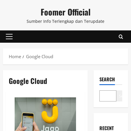
Skip
Foomer Official
to
content
Sumber Info Terlengkap dan Terupdate
Primary
Menu
Home
Google Cloud
Google Cloud
SEARCH
Search
RECENT