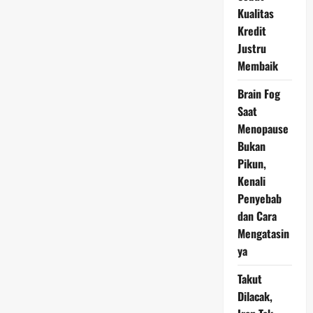
Google
Kualitas
Cloud
Berkolaborasi:
Kredit
Hadirkan
Justru
Layanan
Digital
Membaik
Terdepan
untuk
Nasabah
Brain Fog
Saat
Menopause
Bukan
Pikun,
Kenali
Penyebab
dan Cara
Mengatasin
ya
Takut
Dilacak,