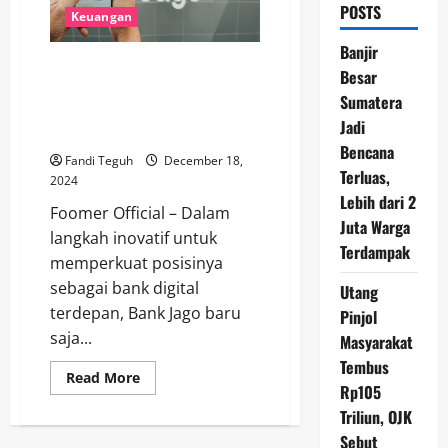
POSTS
Keuangan
Banjir
Bank Jago dan Google Cloud
Besar
Berkolaborasi: Hadirkan
Sumatera
Layanan Digital Terdepan untuk
Jadi
Nasabah
Bencana
Fandi Teguh
December 18,
Terluas,
2024
Lebih dari 2
Foomer Official – Dalam
Juta Warga
langkah inovatif untuk
Terdampak
memperkuat posisinya
sebagai bank digital
Utang
terdepan, Bank Jago baru
Pinjol
saja...
Masyarakat
Tembus
Read
Read More
Rp105
more
about
Triliun, OJK
Bank
Jago
Sebut
dan