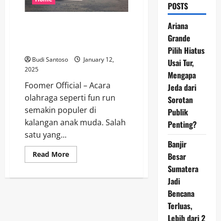
POSTS
Anak Muda Dukung Gaya Hidup
Ariana
Sehat di Acara Fun Run
Grande
Antarestar
Pilih Hiatus
Budi Santoso
January 12,
Usai Tur,
2025
Mengapa
Foomer Official – Acara
Jeda dari
olahraga seperti fun run
Sorotan
semakin populer di
Publik
kalangan anak muda. Salah
Penting?
satu yang...
Banjir
Read
Read More
Besar
more
Sumatera
about
Anak
Jadi
Muda
Dukung
Bencana
Gaya
Hidup
Terluas,
Sehat
di
Lebih dari 2