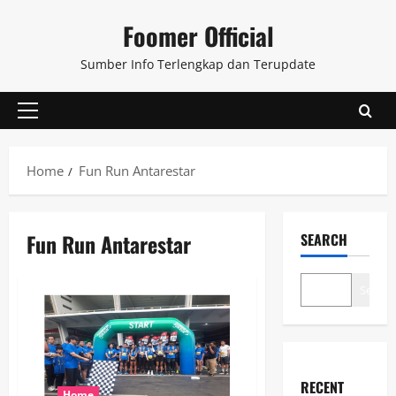
Skip
Foomer Official
to
content
Sumber Info Terlengkap dan Terupdate
Primary
Menu
Home
Fun Run Antarestar
Fun Run Antarestar
SEARCH
Search
RECENT
Home