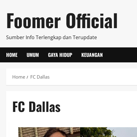
Skip
Foomer Official
to
content
Sumber Info Terlengkap dan Terupdate
HOME
UMUM
GAYA HIDUP
KEUANGAN
Home
FC Dallas
FC Dallas