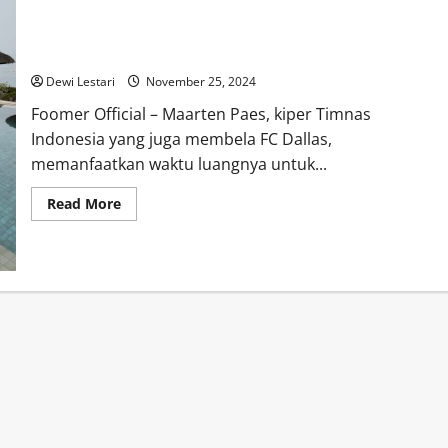
Kiper Timnas Indonesia Maarten Paes Nikmati Liburan di Bali
Bersama Sang Kekasih Hingga Cicipi Kuliner Lokal
Dewi Lestari
November 25, 2024
Foomer Official – Maarten Paes, kiper Timnas
Indonesia yang juga membela FC Dallas,
memanfaatkan waktu luangnya untuk...
Read
Read More
more
about
Kiper
Timnas
Indonesia
Maarten
Paes
Nikmati
Liburan
di
Bali
Bersama
Sang
Kekasih
Hingga
Cicipi
Kuliner