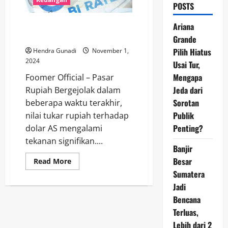
POSTS
Pasar Rupiah Bergejolak, Nilai
Ariana
Tukar Dolar Tembus Rp 15.725
Grande
Pilih Hiatus
Hendra Gunadi
November 1,
2024
Usai Tur,
Mengapa
Foomer Official – Pasar
Jeda dari
Rupiah Bergejolak dalam
Sorotan
beberapa waktu terakhir,
Publik
nilai tukar rupiah terhadap
Penting?
dolar AS mengalami
tekanan signifikan....
Banjir
Besar
Read
Read More
more
Sumatera
about
Pasar
Jadi
Rupiah
Bergejolak,
Bencana
Nilai
Tukar
Terluas,
Dolar
Lebih dari 2
Tembus