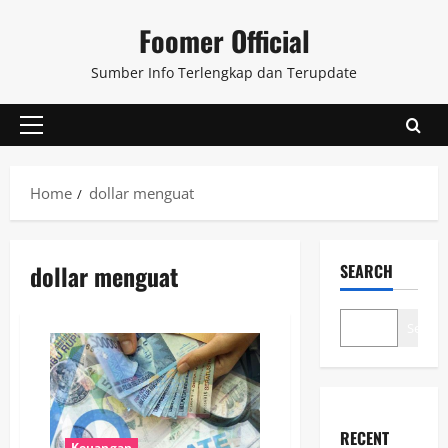
Skip
Foomer Official
to
content
Sumber Info Terlengkap dan Terupdate
Primary
Menu
Home
dollar menguat
dollar menguat
SEARCH
Search
RECENT
Keuangan