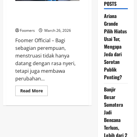
POSTS
Diare Saat Haid: Antara Hal
Normal dan Sinyal Tubuh yang
Ariana
Perlu Dipahami
Grande
Pilih Hiatus
Foomers
March 26, 2026
Usai Tur,
Foomer Official – Bagi
Mengapa
sebagian perempuan,
Jeda dari
menstruasi tidak hanya
Sorotan
datang dengan rasa nyeri,
Publik
tetapi juga membawa
Penting?
perubahan...
Banjir
Read
Read More
more
Besar
about
Diare
Sumatera
Saat
Jadi
Haid:
Antara
Bencana
Hal
Normal
Terluas,
dan
Sinyal
Lebih dari 2