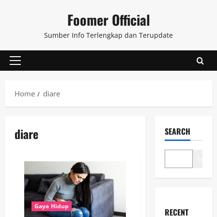
Skip
Foomer Official
to
content
Sumber Info Terlengkap dan Terupdate
Primary
Menu
Home
diare
diare
SEARCH
Search
Gaya Hidup
RECENT