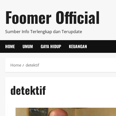
Skip
Foomer Official
to
content
Sumber Info Terlengkap dan Terupdate
HOME
UMUM
GAYA HIDUP
KEUANGAN
Home
detektif
detektif