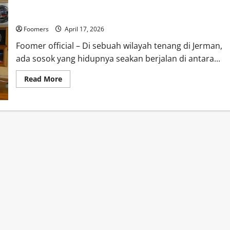
Kisah Hansjurgen Kohler, Detektif Antariksa yang Siap Terima
Telepon UFO 24 Jam
Foomers
April 17, 2026
Foomer official – Di sebuah wilayah tenang di Jerman,
ada sosok yang hidupnya seakan berjalan di antara...
Read
Read More
more
about
Kisah
Hansjurgen
Kohler,
Detektif
Antariksa
yang
Siap
Terima
Telepon
UFO
24
Jam