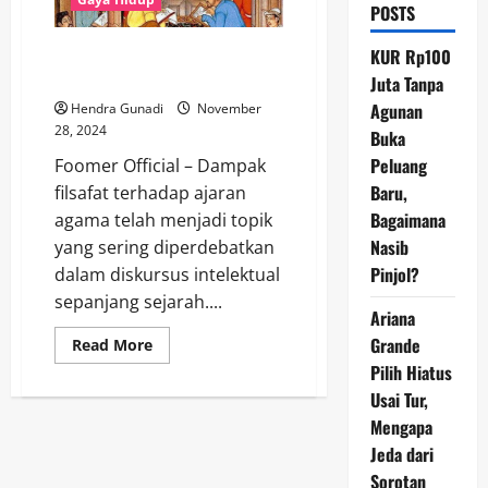
POSTS
Meruntuhkan Dogma: Dampak
KUR Rp100
Filsafat Terhadap Ajaran Agama
Juta Tanpa
Agunan
Hendra Gunadi
November
28, 2024
Buka
Peluang
Foomer Official – Dampak
Baru,
filsafat terhadap ajaran
Bagaimana
agama telah menjadi topik
Nasib
yang sering diperdebatkan
Pinjol?
dalam diskursus intelektual
sepanjang sejarah....
Ariana
Grande
Read
Read More
more
Pilih Hiatus
about
Meruntuhkan
Usai Tur,
Dogma:
Dampak
Mengapa
Filsafat
Terhadap
Jeda dari
Ajaran
Sorotan
Agama