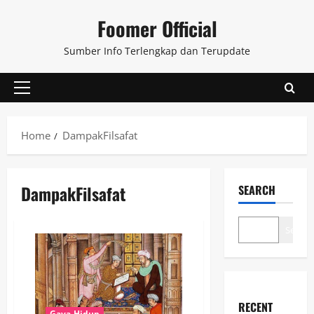
Skip
Foomer Official
to
content
Sumber Info Terlengkap dan Terupdate
Primary
Menu
Home
DampakFilsafat
DampakFilsafat
SEARCH
Search
RECENT
Gaya Hidup