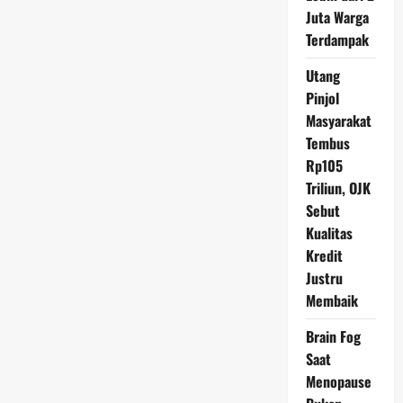
Petualangan
Juta Warga
Seru
dengan
Terdampak
Campervan
Utang
Pinjol
Masyarakat
Tembus
Rp105
Triliun, OJK
Sebut
Kualitas
Kredit
Justru
Membaik
Brain Fog
Saat
Menopause