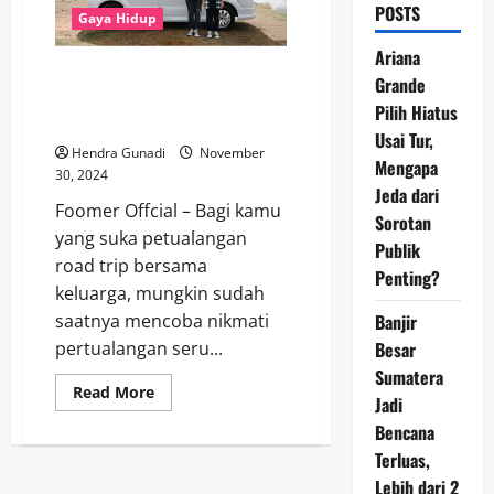
POSTS
Gaya Hidup
Ariana
Tren Baru Liburan: Nikmati
Grande
Petualangan Seru dengan
Pilih Hiatus
Campervan
Usai Tur,
Hendra Gunadi
November
Mengapa
30, 2024
Jeda dari
Foomer Offcial – Bagi kamu
Sorotan
yang suka petualangan
Publik
road trip bersama
Penting?
keluarga, mungkin sudah
Banjir
saatnya mencoba nikmati
Besar
pertualangan seru...
Sumatera
Read
Read More
Jadi
more
about
Bencana
Tren
Baru
Terluas,
Liburan:
Nikmati
Lebih dari 2