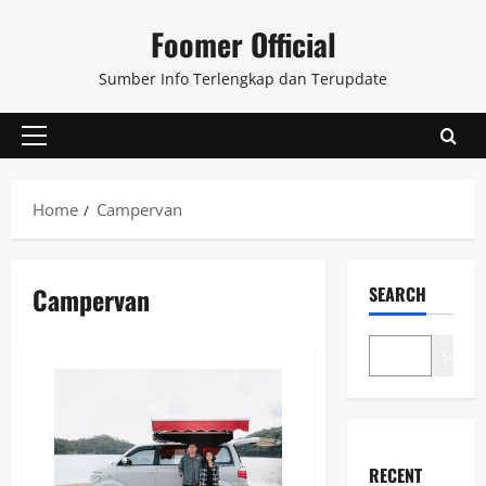
Skip
Foomer Official
to
content
Sumber Info Terlengkap dan Terupdate
Primary
Menu
Home
Campervan
Campervan
SEARCH
Search
RECENT