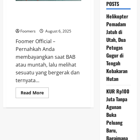
POSTS
Benarkah Cacing Bisa Keluar
Lewat Muntah dan BAB? Ini
Helikopter
Jawaban Dokter
Pemadam
Jatuh di
Foomers
August 6, 2025
Utah, Dua
Foomer Official –
Petugas
Pernahkah Anda
Gugur di
membayangkan saat BAB
Tengah
atau muntah, lalu melihat
Kebakaran
sesuatu yang bergerak dan
Hutan
ternyata...
KUR Rp100
Read
Read More
more
Juta Tanpa
about
Benarkah
Agunan
Cacing
Buka
Bisa
Keluar
Peluang
Lewat
Muntah
Baru,
dan
BAB?
Bagaimana