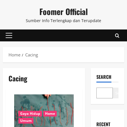
Skip
Foomer Official
to
content
Sumber Info Terlengkap dan Terupdate
Primary
Menu
Home
Cacing
Cacing
SEARCH
Search
Gaya Hidup
Home
Umum
RECENT