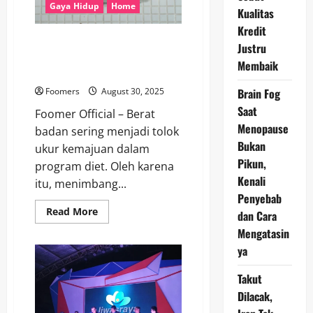
untuk
Gaya Hidup
Home
Kualitas
Menurunkan
Berat
Kredit
Badan?
Kapan dan Bagaimana
Justru
Menimbang Berat Badan yang
Membaik
Akurat dan Tepat
Foomers
August 30, 2025
Brain Fog
Saat
Foomer Official – Berat
Menopause
badan sering menjadi tolok
Bukan
ukur kemajuan dalam
Pikun,
program diet. Oleh karena
Kenali
itu, menimbang...
Penyebab
Read
Read More
dan Cara
more
about
Mengatasin
Kapan
ya
dan
Bagaimana
Menimbang
Takut
Berat
Badan
Dilacak,
yang
Akurat