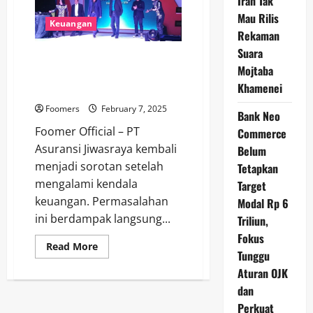
Iran Tak
dan
Tepat
Mau Rilis
Keuangan
Rekaman
Suara
Jiwasraya Alami Kendala
Mojtaba
Keuangan, Manfaat Pensiun
Khamenei
Pekerja Tidak Dibayar Penuh
Foomers
February 7, 2025
Bank Neo
Foomer Official – PT
Commerce
Asuransi Jiwasraya kembali
Belum
menjadi sorotan setelah
Tetapkan
mengalami kendala
Target
keuangan. Permasalahan
Modal Rp 6
ini berdampak langsung...
Triliun,
Fokus
Read
Read More
Tunggu
more
about
Aturan OJK
Jiwasraya
Alami
dan
Kendala
Keuangan,
Perkuat