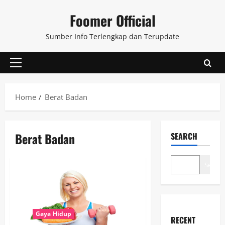
Skip
Foomer Official
to
content
Sumber Info Terlengkap dan Terupdate
Primary
Menu
Home
Berat Badan
Berat Badan
SEARCH
Search
Gaya Hidup
RECENT