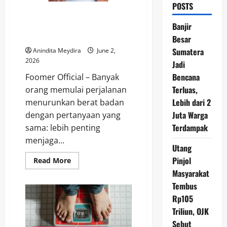
POSTS
Diet atau Olahraga, Mana yang
Lebih Efektif untuk Menurunkan
Banjir
Berat Badan?
Besar
Sumatera
Anindita Meydira
June 2,
2026
Jadi
Bencana
Foomer Official – Banyak
Terluas,
orang memulai perjalanan
Lebih dari 2
menurunkan berat badan
Juta Warga
dengan pertanyaan yang
Terdampak
sama: lebih penting
menjaga...
Utang
Pinjol
Read
Read More
more
Masyarakat
about
Diet
Tembus
atau
Olahraga,
Rp105
Mana
yang
Triliun, OJK
Lebih
Sebut
Efektif