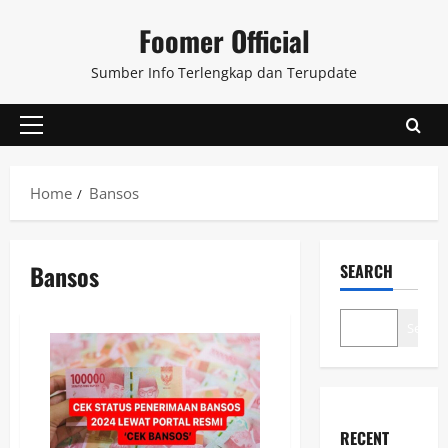
Skip
Foomer Official
to
content
Sumber Info Terlengkap dan Terupdate
Primary
Menu
Home
Bansos
Bansos
SEARCH
Search
RECENT