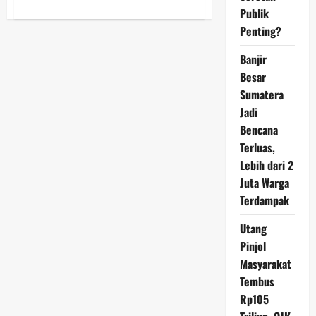
about
Publik
Cara
Mudah
Penting?
Cek
NIK
untuk
Banjir
Penerima
Bansos
Besar
2024,
Sumatera
Pastikan
Anda
Jadi
Termasuk
Daftar
Bencana
Penerima
Terluas,
Lebih dari 2
Juta Warga
Terdampak
Utang
Pinjol
Masyarakat
Tembus
Rp105