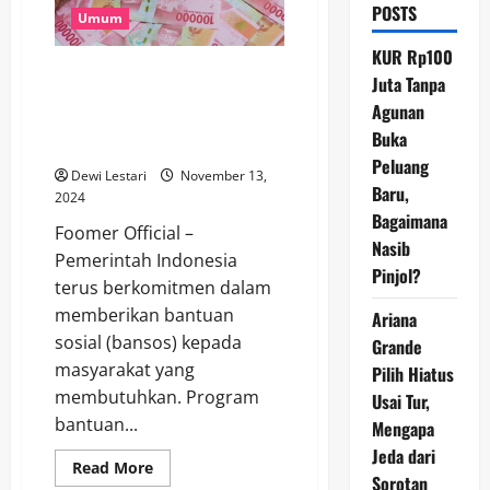
POSTS
Umum
KUR Rp100
Cara Mudah Cek NIK untuk
Juta Tanpa
Penerima Bansos 2024,
Agunan
Pastikan Anda Termasuk Daftar
Buka
Penerima
Peluang
Dewi Lestari
November 13,
Baru,
2024
Bagaimana
Foomer Official –
Nasib
Pemerintah Indonesia
Pinjol?
terus berkomitmen dalam
memberikan bantuan
Ariana
sosial (bansos) kepada
Grande
masyarakat yang
Pilih Hiatus
membutuhkan. Program
Usai Tur,
bantuan...
Mengapa
Jeda dari
Read
Read More
Sorotan
more